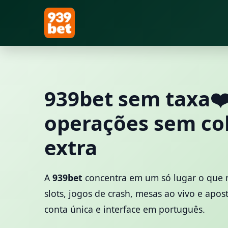
939bet sem taxa❤
operações sem co
extra
A
939bet
concentra em um só lugar o que 
slots, jogos de crash, mesas ao vivo e apos
conta única e interface em português.