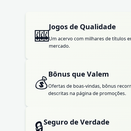
Jogos de Qualidade
🎰
Um acervo com milhares de títulos en
mercado.
Bônus que Valem
💰
Ofertas de boas‑vindas, bônus recor
descritas na página de promoções.
Seguro de Verdade
🔒