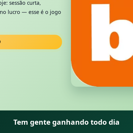
je: sessão curta,
 no lucro — esse é o jogo
9
Tem gente ganhando todo dia