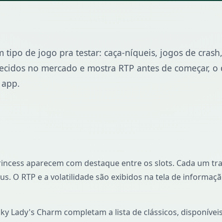
ipo de jogo pra testar: caça‑níqueis, jogos de crash,
ecidos no mercado e mostra RTP antes de começar, o 
 app.
rincess aparecem com destaque entre os slots. Cada um tr
us. O RTP e a volatilidade são exibidos na tela de informaçã
ucky Lady's Charm completam a lista de clássicos, disponív