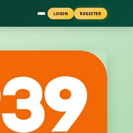
LOGIN
REGISTER