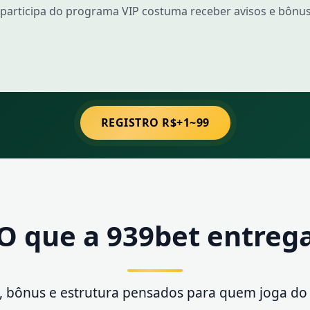
participa do programa VIP costuma receber avisos e bônus
REGISTRO R$+1~99
O que a 939bet entreg
, bônus e estrutura pensados para quem joga do 