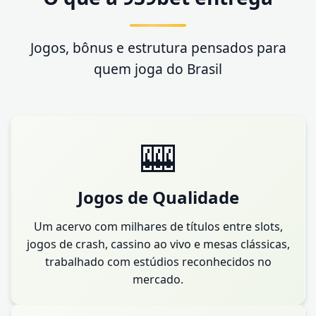
Jogos, bônus e estrutura pensados para
quem joga do Brasil
🎰
Jogos de Qualidade
Um acervo com milhares de títulos entre slots,
jogos de crash, cassino ao vivo e mesas clássicas,
trabalhado com estúdios reconhecidos no
mercado.