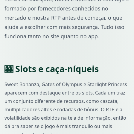
formado por fornecedores conhecidos no
mercado e mostra RTP antes de começar, o que
ajuda a escolher com mais segurança. Tudo isso
funciona tanto no site quanto no app.
🎰 Slots e caça-níqueis
Sweet Bonanza, Gates of Olympus e Starlight Princess
aparecem com destaque entre os slots. Cada um traz
um conjunto diferente de recursos, como cascata,
multiplicadores altos e rodadas de bônus. O RTP e a
volatilidade são exibidos na tela de informação, então
dá pra saber se o jogo é mais tranquilo ou mais