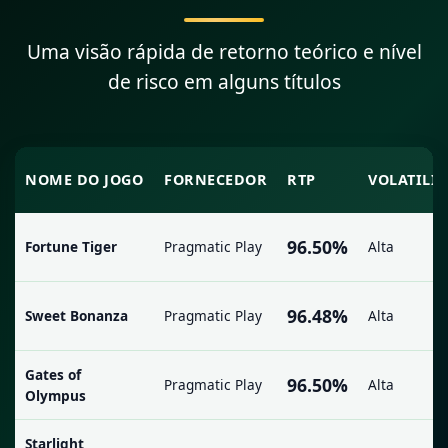
Uma visão rápida de retorno teórico e nível
de risco em alguns títulos
NOME DO JOGO
FORNECEDOR
RTP
VOLATILI
96.50%
Fortune Tiger
Pragmatic Play
Alta
96.48%
Sweet Bonanza
Pragmatic Play
Alta
Gates of
96.50%
Pragmatic Play
Alta
Olympus
Starlight