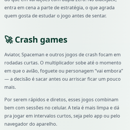
entra em cena a parte de estratégia, o que agrada
quem gosta de estudar o jogo antes de sentar.
🚀 Crash games
Aviator, Spaceman e outros jogos de crash focam em
rodadas curtas. O multiplicador sobe até o momento
em que o avião, foguete ou personagem “vai embora”
— a decisão é sacar antes ou arriscar ficar um pouco
mais.
Por serem rápidos e diretos, esses jogos combinam
bem com sessões no celular. A tela é mais limpa e dá
pra jogar em intervalos curtos, seja pelo app ou pelo
navegador do aparelho.