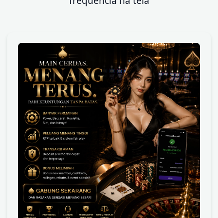
frequência na tela