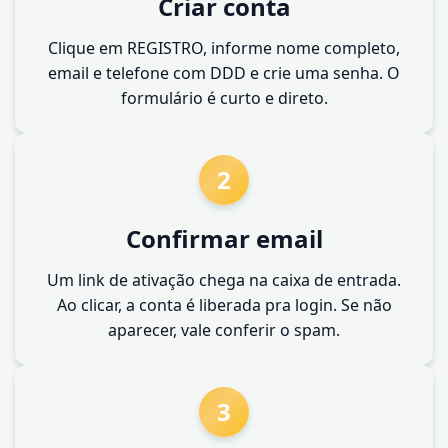
Criar conta
Clique em REGISTRO, informe nome completo,
email e telefone com DDD e crie uma senha. O
formulário é curto e direto.
2
Confirmar email
Um link de ativação chega na caixa de entrada.
Ao clicar, a conta é liberada pra login. Se não
aparecer, vale conferir o spam.
3