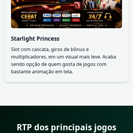
Starlight Princess
Slot com cascata, giros de bônus e
multiplicadores, em um visual mais leve. Acaba
sendo opção de quem gosta de jogos com
bastante animação em tela.
RTP dos principais jogos