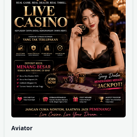
Aviator