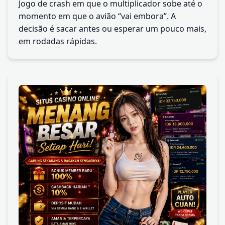
Jogo de crash em que o multiplicador sobe até o
momento em que o avião “vai embora”. A
decisão é sacar antes ou esperar um pouco mais,
em rodadas rápidas.