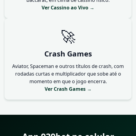
baccarat, em clima de cassino físico.
Ver Cassino ao Vivo →
🚀
Crash Games
Aviator, Spaceman e outros títulos de crash, com
rodadas curtas e multiplicador que sobe até o
momento em que o jogo encerra.
Ver Crash Games →