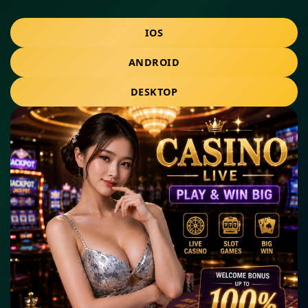
IOS
ANDROID
DESKTOP