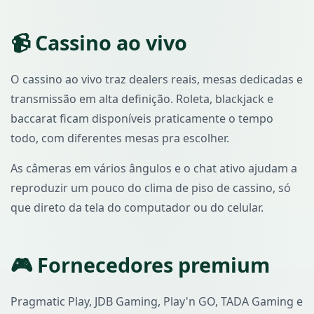
📹 Cassino ao vivo
O cassino ao vivo traz dealers reais, mesas dedicadas e
transmissão em alta definição. Roleta, blackjack e
baccarat ficam disponíveis praticamente o tempo
todo, com diferentes mesas pra escolher.
As câmeras em vários ângulos e o chat ativo ajudam a
reproduzir um pouco do clima de piso de cassino, só
que direto da tela do computador ou do celular.
🎮 Fornecedores premium
Pragmatic Play, JDB Gaming, Play'n GO, TADA Gaming e